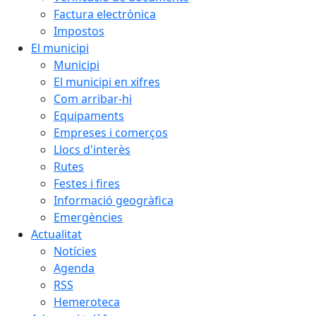
Factura electrònica
Impostos
El municipi
Municipi
El municipi en xifres
Com arribar-hi
Equipaments
Empreses i comerços
Llocs d'interès
Rutes
Festes i fires
Informació geogràfica
Emergències
Actualitat
Notícies
Agenda
RSS
Hemeroteca