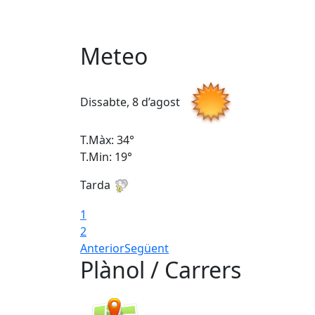
Meteo
Dissabte, 8 d’agost
T.Màx: 34°
T.Min: 19°
Tarda
1
2
Anterior
Següent
Plànol / Carrers