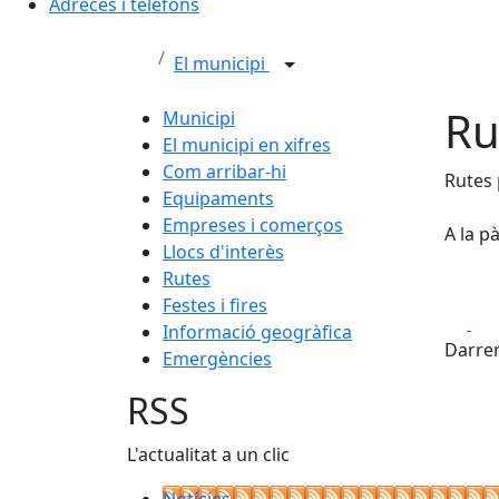
Adreces i telèfons
El municipi
Ru
Municipi
El municipi en xifres
Com arribar-hi
Rutes 
Equipaments
Empreses i comerços
A la p
Llocs d'interès
Rutes
Festes i fires
Fa
Informació geogràfica
Darrer
Emergències
RSS
L'actualitat a un clic