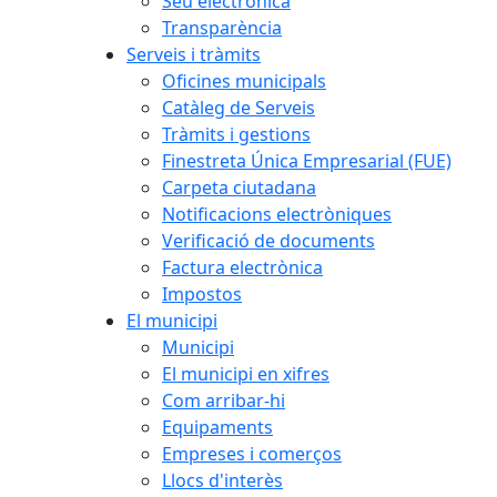
Seu electrònica
Transparència
Serveis i tràmits
Oficines municipals
Catàleg de Serveis
Tràmits i gestions
Finestreta Única Empresarial (FUE)
Carpeta ciutadana
Notificacions electròniques
Verificació de documents
Factura electrònica
Impostos
El municipi
Municipi
El municipi en xifres
Com arribar-hi
Equipaments
Empreses i comerços
Llocs d'interès