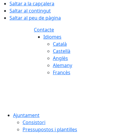
Saltar a la capçalera
Saltar al contingut
Saltar al peu de pàgina
Contacte
Idiomes
Català
Castellà
Anglès
Alemany
Francès
07.08.2026 | 19:10
Ajuntament
Consistori
Pressupostos i plantilles