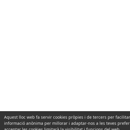
Aquest lloc web fa servir cookies pròpies i de tercers per facilit
informació anònima per millorar i adaptar-nos a les teves prefe
acceptar les cookies limitarà la visibilitat i funcions del web.