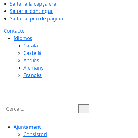
Saltar a la capçalera
Saltar al contingut
Saltar al peu de pàgina
Contacte
Idiomes
Català
Castellà
Anglès
Alemany
Francès
06.08.2026 | 16:38
Cercar:
Ajuntament
Consistori