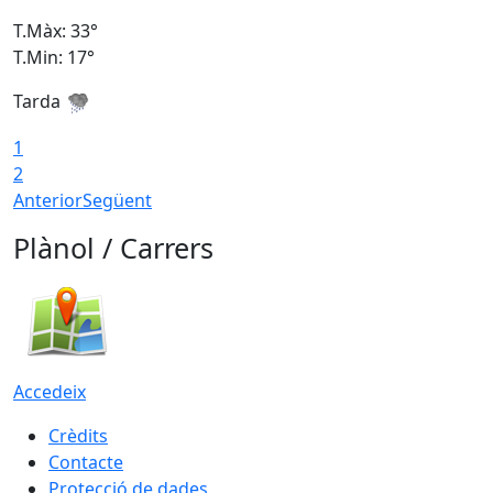
T.Màx: 33°
T
T.Min: 17°
T
Tarda
T
1
2
Anterior
Següent
Plànol / Carrers
Accedeix
Crèdits
Contacte
Protecció de dades