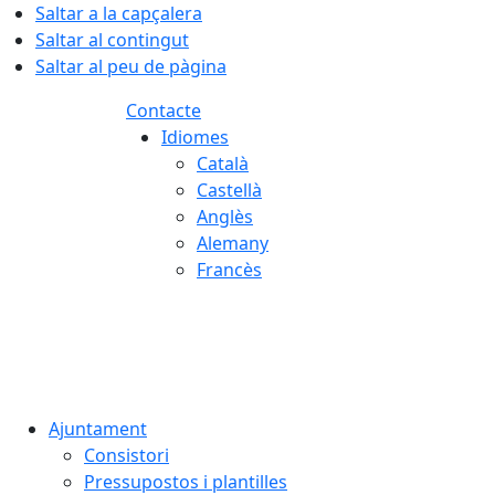
Saltar a la capçalera
Saltar al contingut
Saltar al peu de pàgina
Contacte
Idiomes
Català
Castellà
Anglès
Alemany
Francès
09.08.2026 | 09:27
Ajuntament
Consistori
Pressupostos i plantilles