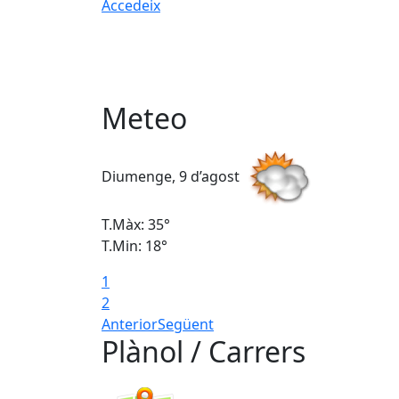
Accedeix
Meteo
Diumenge, 9 d’agost
T.Màx: 35°
T.Min: 18°
1
2
Anterior
Següent
Plànol / Carrers