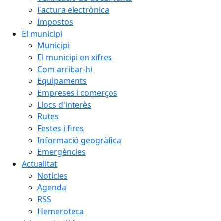
Factura electrònica
Impostos
El municipi
Municipi
El municipi en xifres
Com arribar-hi
Equipaments
Empreses i comerços
Llocs d'interès
Rutes
Festes i fires
Informació geogràfica
Emergències
Actualitat
Notícies
Agenda
RSS
Hemeroteca