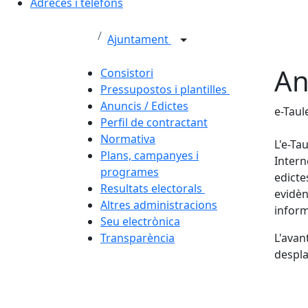
Adreces i telèfons
Ajuntament
An
Consistori
Pressupostos i plantilles
Anuncis / Edictes
e-Taul
Perfil de contractant
Normativa
L'e-Ta
Plans, campanyes i
Intern
programes
edicte
Resultats electorals
evidèn
Altres administracions
inform
Seu electrònica
Transparència
L'avan
despla