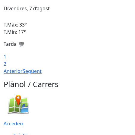
Divendres, 7 d’agost
D
T.Màx: 33°
T
T.Min: 17°
T
Tarda
T
1
2
Anterior
Següent
Plànol / Carrers
Accedeix