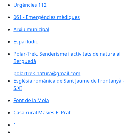
Urgències 112
Urgències 112
061 - Emergències mèdiques
061 - Emergències mèdiques
Arxiu municipal
Espai lúdic
Polar-Trek. Senderisme i activitats de natura al
Berguedà
polartrek.natura@gmail.com
Església romànica de Sant Jaume de Frontanyà - S.XI
Església romànica de Sant Jaume de Frontanyà -
S.XI
Font de la Mola
Font de la Mola
Casa rural Masies El Prat
Casa rural Masies El Prat
1