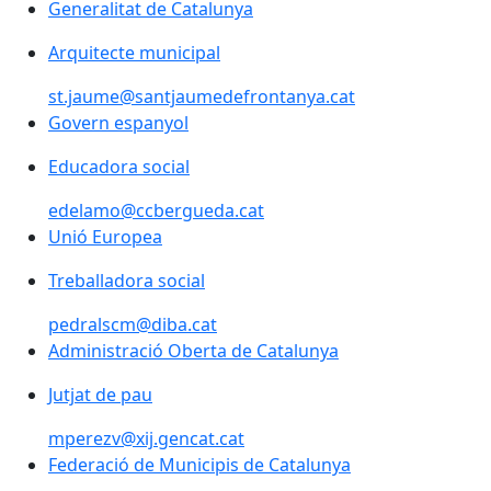
Generalitat de Catalunya
Generalitat de Catalunya
Arquitecte municipal
st.jaume@santjaumedefrontanya.cat
Govern espanyol
Govern espanyol
Educadora social
edelamo@ccbergueda.cat
Unió Europea
Unió Europea
Treballadora social
pedralscm@diba.cat
Administració Oberta de Catalunya
Administració Oberta de Catalunya
Jutjat de pau
mperezv@xij.gencat.cat
Federació de Municipis de Catalunya
Federació de Municipis de Catalunya