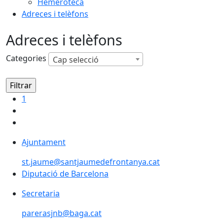
Hemeroteca
Adreces i telèfons
Adreces i telèfons
Categories
Cap selecció
1
Ajuntament
st.jaume@santjaumedefrontanya.cat
Diputació de Barcelona
Diputació de Barcelona
Secretaria
parerasjnb@baga.cat