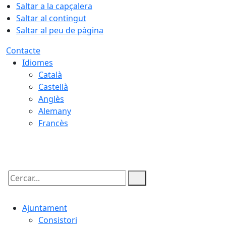
Saltar a la capçalera
Saltar al contingut
Saltar al peu de pàgina
Contacte
Idiomes
Català
Castellà
Anglès
Alemany
Francès
06.08.2026 | 20:45
Cercar:
Ajuntament
Consistori